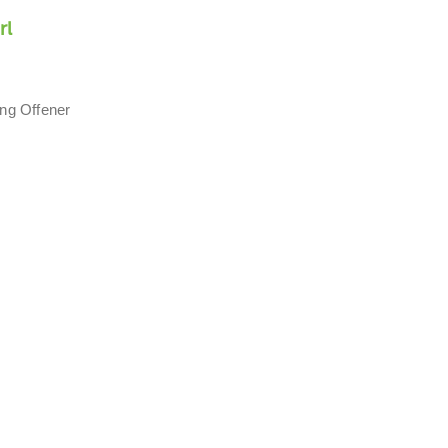
rl
ung Offener