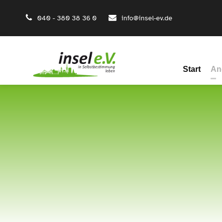
040 - 380 38 36 0
info@insel-ev.de
Start
An