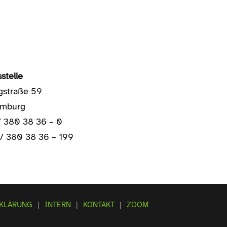
stelle
gstraße 59
amburg
/ 380 38 36 – 0
 / 380 38 36 – 199
RKLÄRUNG
|
INTERN
|
KONTAKT
|
ZOOM