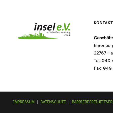
KONTAKT
Geschäfts
Ehrenber
22767 H
Tel: 040 
Fax: 040
IMPRESSUM
|
DATENSCHUTZ
|
BARRIEREFREIHEITSE