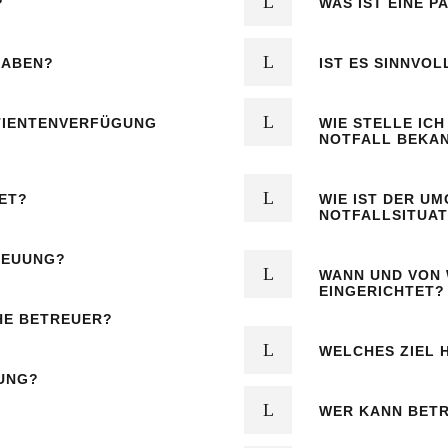
?
WAS IST EINE 
HABEN?
IST ES SINNVO
ATIENTENVERFÜGUNG
WIE STELLE IC
NOTFALL BEKA
ET?
WIE IST DER U
NOTFALLSITUAT
REUUNG?
WANN UND VON 
EINGERICHTET?
HE BETREUER?
WELCHES ZIEL 
UUNG?
WER KANN BET