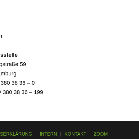
T
sstelle
gstraße 59
amburg
/ 380 38 36 – 0
/ 380 38 36 – 199
TSERKLÄRUNG
|
INTERN
|
KONTAKT
|
ZOOM