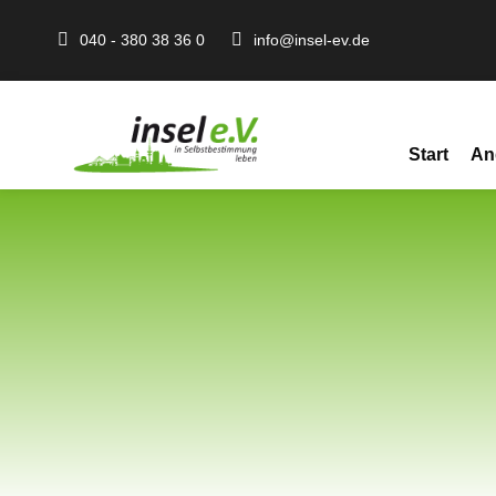
040 - 380 38 36 0
info@insel-ev.de
Start
An