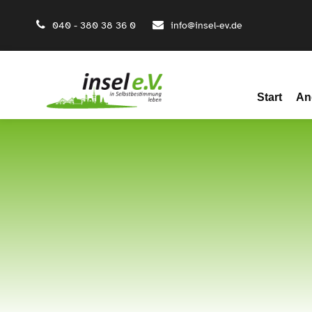
040 - 380 38 36 0
info@insel-ev.de
Start
An