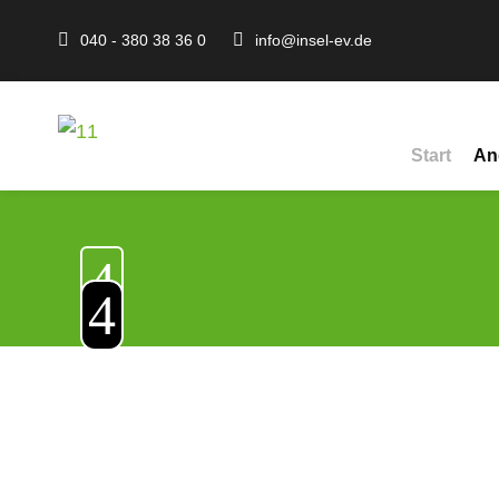
040 - 380 38 36 0
info@insel-ev.de
Start
An